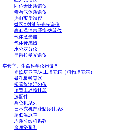
同位素比质谱仪
稀有气体质谱仪
热电离质谱仪
微区X射线荧光光谱仪
高低温冲击系统/热流仪
气体激光器
气体传感器
水分灰分仪
显微拉曼光谱仪
实验室、生命科学仪器设备
光照培养箱/人工培养箱（植物培养箱）
微孔板孵育器
多管旋涡混匀仪
顶置电动搅拌器
选配件
离心机系列
日本东机产业粘度计系列
超低温冰箱
均质分散机系列
金属浴系列