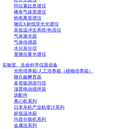
同位素比质谱仪
稀有气体质谱仪
热电离质谱仪
微区X射线荧光光谱仪
高低温冲击系统/热流仪
气体激光器
气体传感器
水分灰分仪
显微拉曼光谱仪
实验室、生命科学仪器设备
光照培养箱/人工培养箱（植物培养箱）
微孔板孵育器
多管旋涡混匀仪
顶置电动搅拌器
选配件
离心机系列
日本东机产业粘度计系列
超低温冰箱
均质分散机系列
金属浴系列