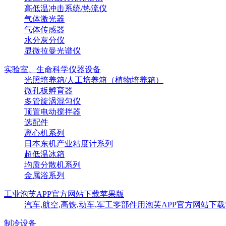
高低温冲击系统/热流仪
气体激光器
气体传感器
水分灰分仪
显微拉曼光谱仪
实验室、生命科学仪器设备
光照培养箱/人工培养箱（植物培养箱）
微孔板孵育器
多管旋涡混匀仪
顶置电动搅拌器
选配件
离心机系列
日本东机产业粘度计系列
超低温冰箱
均质分散机系列
金属浴系列
工业泡芙APP官方网站下载苹果版
汽车,航空,高铁,动车,军工零部件用泡芙APP官方网站下
制冷设备