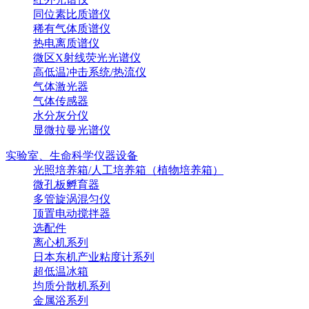
同位素比质谱仪
稀有气体质谱仪
热电离质谱仪
微区X射线荧光光谱仪
高低温冲击系统/热流仪
气体激光器
气体传感器
水分灰分仪
显微拉曼光谱仪
实验室、生命科学仪器设备
光照培养箱/人工培养箱（植物培养箱）
微孔板孵育器
多管旋涡混匀仪
顶置电动搅拌器
选配件
离心机系列
日本东机产业粘度计系列
超低温冰箱
均质分散机系列
金属浴系列