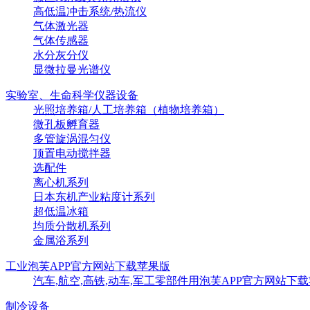
高低温冲击系统/热流仪
气体激光器
气体传感器
水分灰分仪
显微拉曼光谱仪
实验室、生命科学仪器设备
光照培养箱/人工培养箱（植物培养箱）
微孔板孵育器
多管旋涡混匀仪
顶置电动搅拌器
选配件
离心机系列
日本东机产业粘度计系列
超低温冰箱
均质分散机系列
金属浴系列
工业泡芙APP官方网站下载苹果版
汽车,航空,高铁,动车,军工零部件用泡芙APP官方网站下
制冷设备