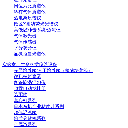
同位素比质谱仪
稀有气体质谱仪
热电离质谱仪
微区X射线荧光光谱仪
高低温冲击系统/热流仪
气体激光器
气体传感器
水分灰分仪
显微拉曼光谱仪
实验室、生命科学仪器设备
光照培养箱/人工培养箱（植物培养箱）
微孔板孵育器
多管旋涡混匀仪
顶置电动搅拌器
选配件
离心机系列
日本东机产业粘度计系列
超低温冰箱
均质分散机系列
金属浴系列